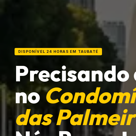
DISPONÍVEL 24 HORAS EM TAUBATÉ
Precisando
no
Condomí
das Palmeir