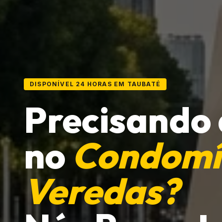
DISPONÍVEL 24 HORAS EM TAUBATÉ
Precisando
no
Condomí
Veredas?