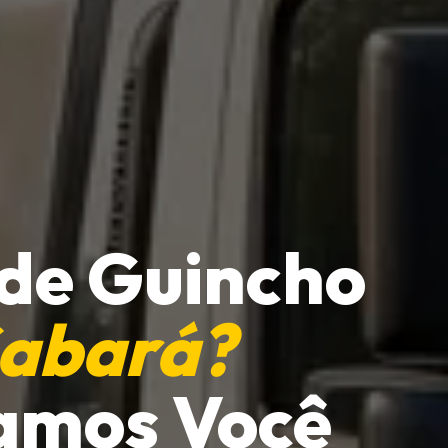
 de Guincho
Sabará?
amos Você