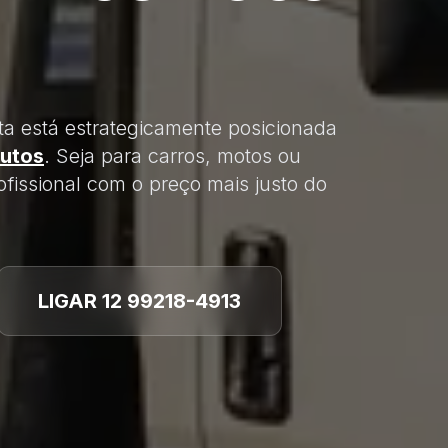
ta está estrategicamente posicionada
utos
. Seja para carros, motos ou
fissional com o preço mais justo do
LIGAR 12 99218-4913