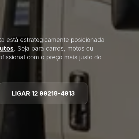
ta está estrategicamente posicionada
utos
. Seja para carros, motos ou
fissional com o preço mais justo do
LIGAR 12 99218-4913